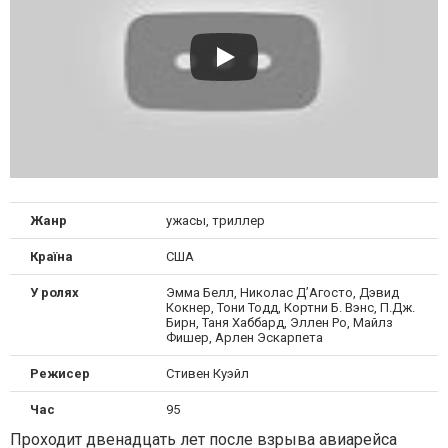
Жанр
ужасы, триллер
Країна
США
У ролях
Эмма Белл, Николас Д’Агосто, Дэвид
Кокнер, Тони Тодд, Кортни Б. Вэнс, П.Дж.
Бирн, Таня Хаббард, Эллен Ро, Майлз
Фишер, Арлен Эскарпета
Режисер
Стивен Куэйл
Час
95
Проходит двенадцать лет после взрыва авиарейса