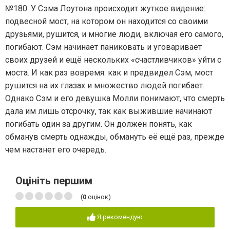
№180. У Сэма Лоутона происходит жуткое видение:
подвесной мост, на котором он находится со своими
друзьями, рушится, и многие люди, включая его самого,
погибают. Сэм начинает паниковать и уговаривает
своих друзей и ещё нескольких «счастливчиков» уйти с
моста. И как раз вовремя: как и предвидел Сэм, мост
рушится на их глазах и множество людей погибает.
Однако Сэм и его девушка Молли понимают, что смерть
дала им лишь отсрочку, так как выжившие начинают
погибать один за другим. Он должен понять, как
обманув смерть однажды, обмануть её ещё раз, прежде
чем настанет его очередь.
Оцініть першим
(
0
оцінок)
Я рекомендую