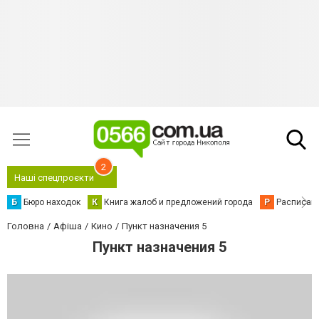
2
Наші спецпроєкти
Б
Бюро находок
К
Книга жалоб и предложений города
Р
Расписани
Головна
Афіша
Кино
Пункт назначения 5
Пункт назначения 5